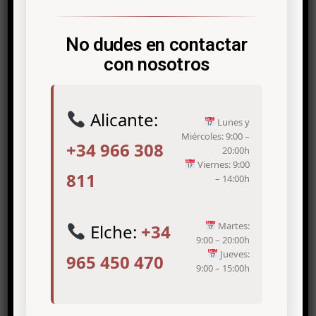
No dudes en contactar
con nosotros
Alicante:
Categories
Lunes y
Miércoles: 9:00 –
+34 966 308
20:00h
Viernes: 9:00
MEDICINA ESTÉTICA
811
– 14:00h
NUTRICIÓN
REJUVENECIMIENTO FACIAL
Martes:
Elche:
+34
9:00 – 20:00h
TRATAMIENTOS DE ARRUGAS
Jueves:
965 450 470
9:00 – 15:00h
TRATAMIENTOS DE VARICES
UNCATEGORIZED