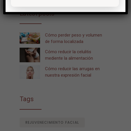
Latest posts
Cómo perder peso y volumen
de forma localizada
Cómo reducir la celulitis
mediente la alimentación
Cómo reducir las arrugas en
nuestra expresión facial
Tags
REJUVENECIMIENTO FACIAL