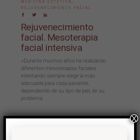
,
MEDICINA ESTÉTICA
REJUVENECIMIENTO FACIAL
Rejuvenecimiento
facial. Mesoterapia
facial intensiva
«Durante muchos años he realizando
diferentes mesoterapias faciales
intentando siempre elegir la más
adecuada para cada paciente,
dependiendo de su tipo de piel, de su
problema
X