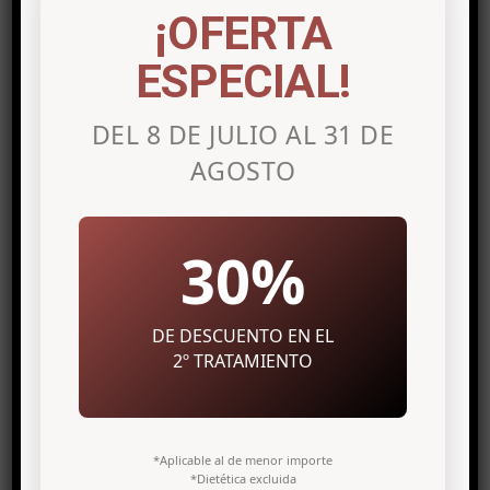
¡OFERTA
ESPECIAL!
DEL 8 DE JULIO AL 31 DE
AGOSTO
04/11/2024
,
MEDICINA ESTÉTICA
NUTRICIÓN
30%
Nutrición. Dieta
mediterránea
DE DESCUENTO EN EL
2º TRATAMIENTO
No siempre se busca necesariamente
perder peso, a menudo lo que buscamos
es crear hábitos saludables que nos
ayuden a mejorar nuestra calidad de vida
*Aplicable al de menor importe
combinando la práctica de al
*Dietética excluida