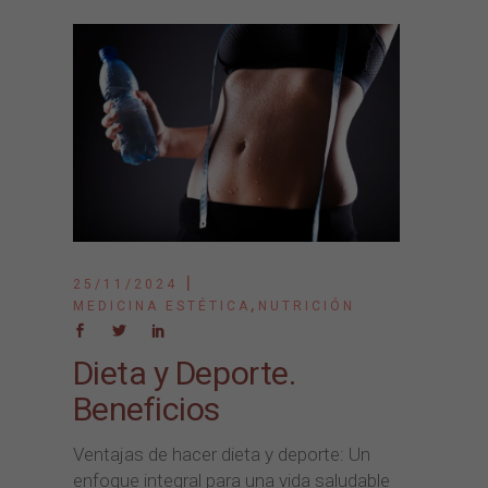
25/11/2024
,
MEDICINA ESTÉTICA
NUTRICIÓN
Dieta y Deporte.
Beneficios
Ventajas de hacer dieta y deporte: Un
enfoque integral para una vida saludable