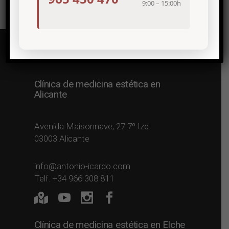
9:00 – 15:00h
Clínica de medicina estética en
Alicante
Avenida Maisonnave, 27 7º Izq.
03003 Alicante
info@antonio-icardo.com
Telf. +34 966 308 811
Clínica de medicina estética en Elche