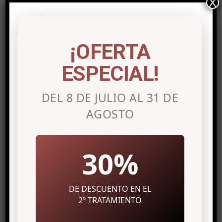
X
REJUVENECIMIENTO FACIAL
TRATAMIENTOS DE ARRUGAS
TRATAMIENTOS DE VARICES
¡OFERTA
UNCATEGORIZED
ESPECIAL!
Latest posts
DEL 8 DE JULIO AL 31 DE
AGOSTO
Cómo perder peso y volumen
de forma localizada
30%
Cómo reducir la celulitis
mediente la alimentación
DE DESCUENTO EN EL
Cómo reducir las arrugas en
2º TRATAMIENTO
nuestra expresión facial