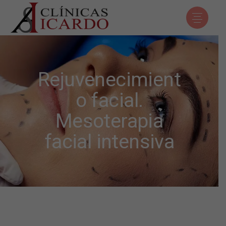
Rejuvenecimient
o facial.
Mesoterapia
facial intensiva