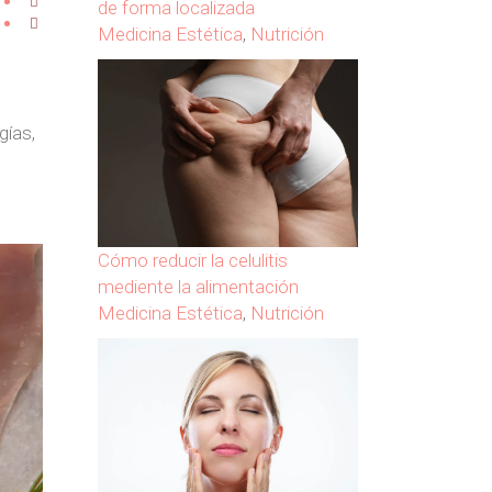
de forma localizada
Medicina Estética
,
Nutrición
gías,
Cómo reducir la celulitis
mediente la alimentación
Medicina Estética
,
Nutrición