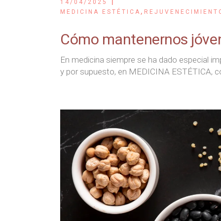
14/04/2025
,
MEDICINA ESTÉTICA
REJUVENECIMIENT
Cómo mantenernos jóven
En medicina siempre se ha dado especial imp
y por supuesto, en MEDICINA ESTÉTICA, co