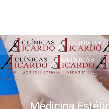
Email:
info@antonio-icardo.com
Teléfono:
+34 680637247
Síguenos:
INICIO
INICIO
¿QUIENES SOMOS?
MEDICINA ESTÉTICA
Cita previa
Medicina Estéti