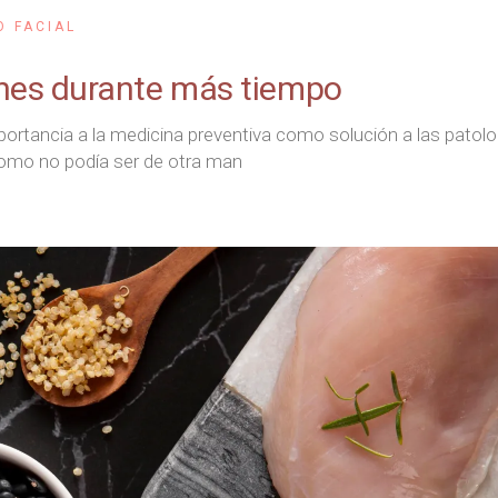
O FACIAL
es durante más tiempo
ortancia a la medicina preventiva como solución a las patolo
mo no podía ser de otra man