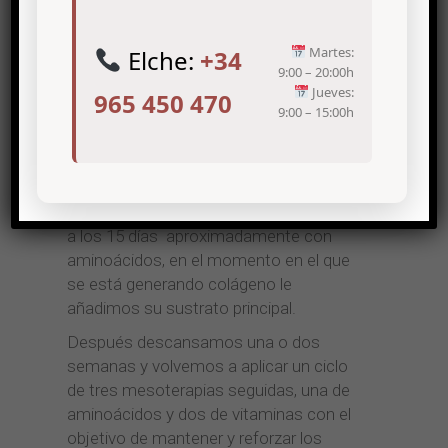
permite aprovechar los beneficios de
cada una y además mejorar la duración
Martes:
Elche:
+34
de sus efectos.
9:00 – 20:00h
Primera sesión con BPRP para que la piel
Jueves:
965 450 470
9:00 – 15:00h
comience su regeneración. La siguiente
sesión de mesoterapia con vitaminas
para potenciar el efecto de
rejuvenecimiento y conseguir una
hidratación inmediata. La tercera sesión
a los 15 días aproximadamente con
aminoácidos, en el momento en el que
se está generando colágeno le
añadimos su sustrato principal.
Después descansamos una o dos
semanas y volvemos a aplicar un ciclo
de tres mesoterapias seguidas, una de
aminoácidos y dos de vitaminas con el
objetivo de mantener y reforzar los