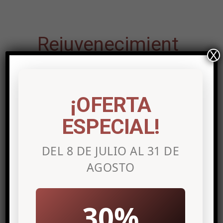
Rejuvenecimient
X
o facial Alicante
¡OFERTA
Rejuvenecimient
o facial Elche
ESPECIAL!
DEL 8 DE JULIO AL 31 DE
AGOSTO
3.-BPRP (Bioestimulación con Plasma
Rico en Plaquetas)
Ésta es la última y más completa de las
30%
mesoterapias, porque utiliza los más
modernos avances en terapia celular