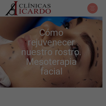
Cómo
rejuvenecer
nuestro rostro.
Mesoterapia
facial