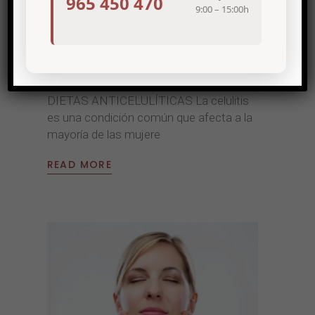
965 450 470
9:00 – 15:00h
16/06/2025
,
MEDICINA ESTÉTICA
NUTRICIÓN
Cómo reducir la celulitis mediente la
alimentación
DIETAS ANTICELULÍTICAS La celulitis
es una condición común que afecta a la
mayoría de las mujere
READ MORE