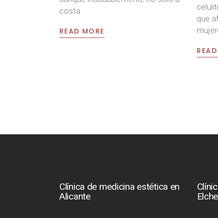
celul
costa
que a
mujer
READ MORE
READ
Clínica de medicina estética en
Clíni
Alicante
Elch