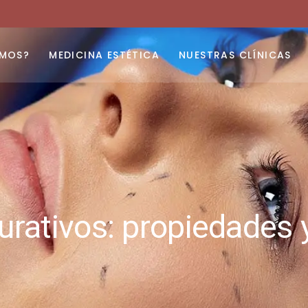
Tratamiento de arrugas
Tratamiento de varices
OMOS?
MEDICINA ESTÉTICA
NUESTRAS CLÍNICAS
Depilación Láser
Rejuvenecimiento facial
Tratamiento de arrugas
Tratamiento de celulitis
Tratamiento de varices
Clínica de adelgazamiento
Depilación Láser
Nutrición y dietética
Rejuvenecimiento facial
Tratamiento de celulitis
rativos: propiedades 
Clínica de adelgazamiento
Nutrición y dietética