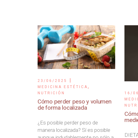
23/06/2025
,
MEDICINA ESTÉTICA
16/0
NUTRICIÓN
MEDI
Cómo perder peso y volumen
NUTR
de forma localizada
Cómo 
medie
¿Es posible perder peso de
manera localizada? Sí es posible
DIET
aunque indudablemente no sólo a