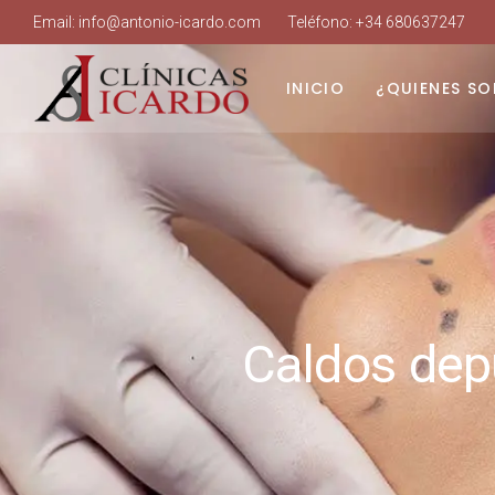
Email:
info@antonio-icardo.com
Teléfono:
+34 680637247
INICIO
¿QUIENES S
Caldos depu