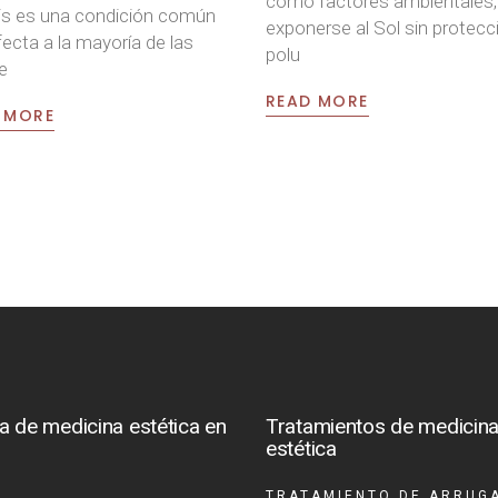
como factores ambientales,
itis es una condición común
exponerse al Sol sin protecci
fecta a la mayoría de las
polu
e
READ MORE
 MORE
ca de medicina estética en
Tratamientos de medicin
e
estética
TRATAMIENTO DE ARRUG