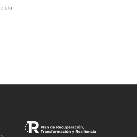
ón, la
a
AS