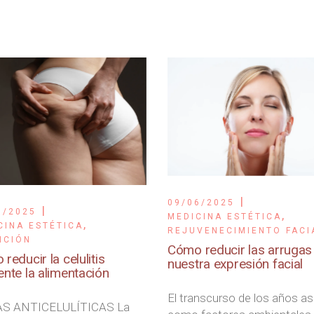
09/06/2025
6/2025
,
MEDICINA ESTÉTICA
,
CINA ESTÉTICA
REJUVENECIMIENTO FACI
ICIÓN
Cómo reducir las arrugas
reducir la celulitis
nuestra expresión facial
nte la alimentación
El transcurso de los años as
AS ANTICELULÍTICAS La