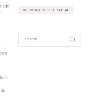
 fuego
REJUVENECIMIENTO FACIAL
a
Search
for:
s
para
l
iviar
r su