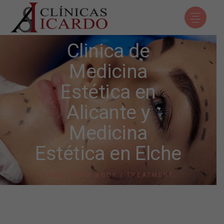
Clinica de
Medicina
Estética en
Alicante y
Medicina
Estética en Elche
HOME
NEW BODY
TREATMENT