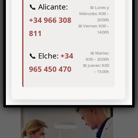
📞 Alicante:
📅 Lunes y
Miércoles: 9:00 –
+34 966 308
20:00h
📅 Viernes: 9:00 –
811
14:00h
📅 Martes:
📞 Elche:
+34
9:00 – 20:00h
📅 Jueves: 9:00
965 450 470
– 15:00h