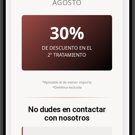
AGOSTO
24/02/2020
DATE:
New body
CATEGORIES:
Sculpting
TAGS:
30%
DE DESCUENTO EN EL
2º TRATAMIENTO
*Aplicable al de menor importe
*Dietética excluida
No dudes en contactar
Related posts
con nosotros