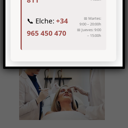
📅 Martes:
📞 Elche:
+34
9:00 – 20:00h
📅 Jueves: 9:00
965 450 470
– 15:00h