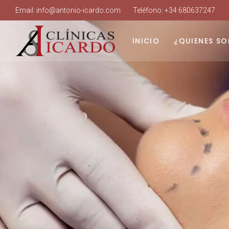
Email:
info@antonio-icardo.com
Teléfono:
+34 680637247
INICIO
¿QUIENES S