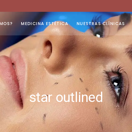
Tratamiento de arrugas
Tratamiento de varices
OMOS?
MEDICINA ESTÉTICA
NUESTRAS CLÍNICAS
Depilación Láser
Rejuvenecimiento facial
Tratamiento de arrugas
Tratamiento de celulitis
Tratamiento de varices
Clínica de adelgazamiento
Depilación Láser
Nutrición y dietética
Rejuvenecimiento facial
Tratamiento de celulitis
star outlined
Clínica de adelgazamiento
Nutrición y dietética