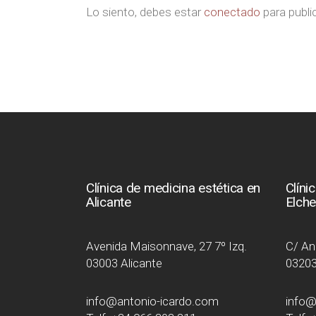
Lo siento, debes estar
conectado
para publi
Clínica de medicina estética en
Clíni
Alicante
Elch
Avenida Maisonnave, 27 7º Izq.
C/ Ang
03003 Alicante
03203
info@antonio-icardo.com
info@