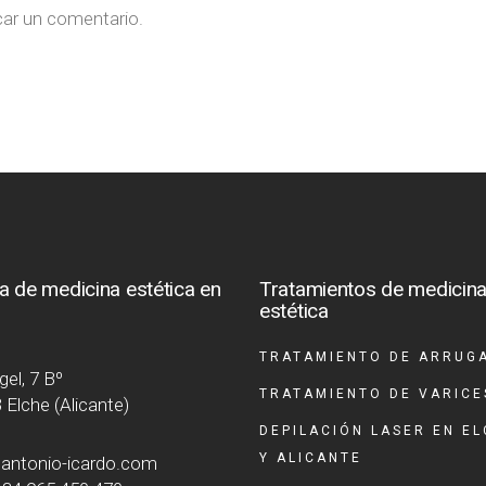
car un comentario.
ca de medicina estética en
Tratamientos de medicin
e
estética
TRATAMIENTO DE ARRUG
el, 7 Bº
TRATAMIENTO DE VARICE
 Elche (Alicante)
DEPILACIÓN LASER EN E
Y ALICANTE
antonio-icardo.com