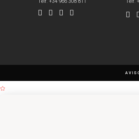
Telf. +34 966 308 811
Telf.
AVIS