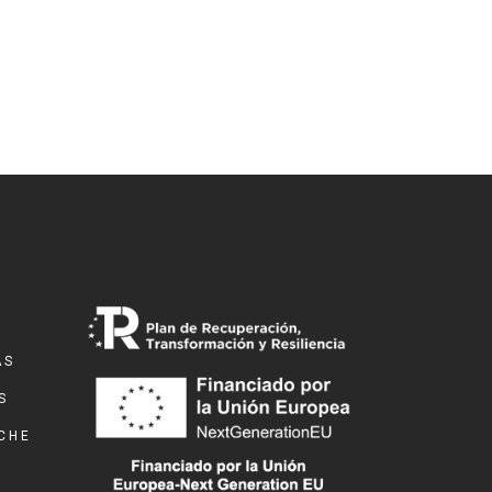
a
AS
S
LCHE