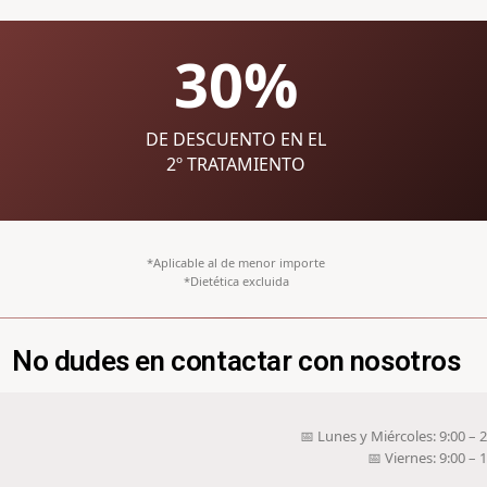
30%
DE DESCUENTO EN EL
2º TRATAMIENTO
*Aplicable al de menor importe
*Dietética excluida
No dudes en contactar con nosotros
📅 Lunes y Miércoles: 9:00 – 
📅 Viernes: 9:00 – 