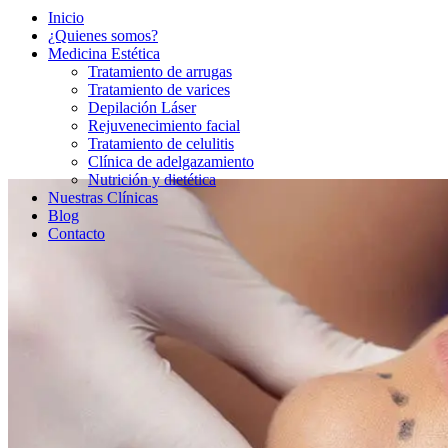
Inicio
¿Quienes somos?
Medicina Estética
Tratamiento de arrugas
Tratamiento de varices
Depilación Láser
Rejuvenecimiento facial
Tratamiento de celulitis
Clínica de adelgazamiento
Nutrición y dietética
Nuestras Clínicas
Blog
Contacto