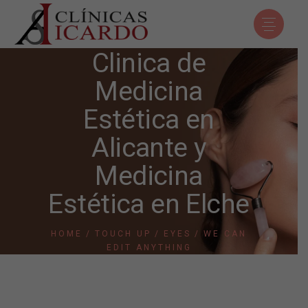
Clinica de
Medicina
Estética en
Alicante y
Medicina
Estética en Elche
HOME
TOUCH UP
EYES
WE CAN
EDIT ANYTHING