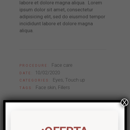
labore et dolore magna aliqua. Lorem
ipsum dolor sit amet, consectetur
adipisicing elit, sed do eiusmod tempor
incididunt labore et dolore magna
aliqua.
Face care
PROCEDURE:
10/02/2020
DATE:
Eyes
Touch up
CATEGORIES:
Face skin
Fillers
TAGS:
X