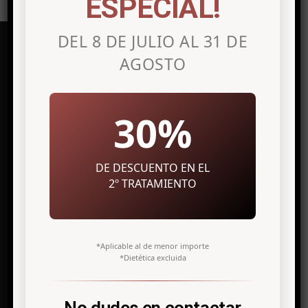
ESPECIAL!
DEL 8 DE JULIO AL 31 DE
AGOSTO
Clínica de medicina estética en
Alicante
30%
Avenida Maisonnave, 27 7º Izq.
DE DESCUENTO EN EL
03003 Alicante
2º TRATAMIENTO
info@antonio-icardo.com
Telf. +34 966 308 811
*Aplicable al de menor importe
*Dietética excluida
Clínica de medicina estética en Elche
No dudes en contactar