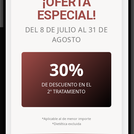
¡OFERTA
ESPECIAL!
DEL 8 DE JULIO AL 31 DE
AGOSTO
Clínica de medicina estética en
30%
Alicante
Avenida Maisonnave, 27 7º Izq.
DE DESCUENTO EN EL
03003 Alicante
2º TRATAMIENTO
info@antonio-icardo.com
Telf. +34 966 308 811
*Aplicable al de menor importe
*Dietética excluida