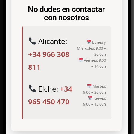
03203 Elche (Alicante)
No dudes en contactar
con nosotros
info@antonio-icardo.com
Telf. +34 965 450 470
Alicante:
Lunes y
Miércoles: 9:00 –
+34 966 308
20:00h
Tratamientos de medicina estética
Viernes: 9:00
811
– 14:00h
TRATAMIENTO DE ARRUGAS
TRATAMIENTO DE VARICES
Martes:
Elche:
+34
DEPILACIÓN LASER EN ELCHE Y
9:00 – 20:00h
ALICANTE
Jueves:
965 450 470
9:00 – 15:00h
CLÍNICA DE ADELGAZAMIENTO
REJUVENECIMIENTO FACIAL
TRATAMIENTO DE CELULITIS