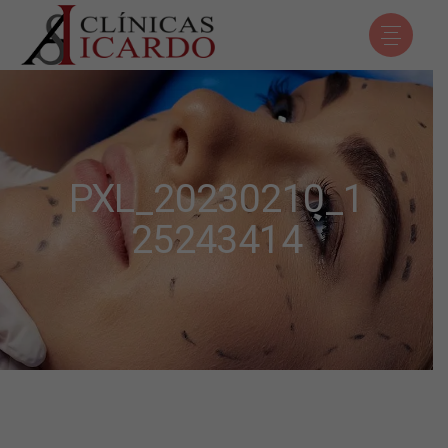
PXL_20230210_1
25243414