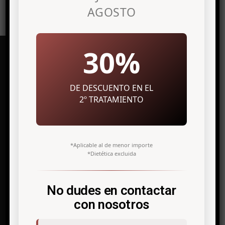
AGOSTO
30%
DE DESCUENTO EN EL
Clínica de medicina estética en
Alicante
2º TRATAMIENTO
Avenida Maisonnave, 27 7º Izq.
03003 Alicante
*Aplicable al de menor importe
*Dietética excluida
info@antonio-icardo.com
Telf. +34 966 308 811
No dudes en contactar
con nosotros