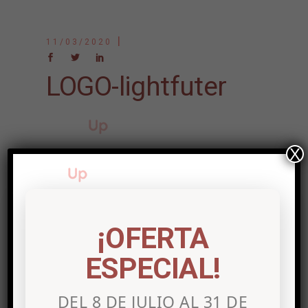
11/03/2020
LOGO-lightfuter
X
Post a comment
Lo siento, debes estar
conectado
para
¡OFERTA
publicar un comentario.
ESPECIAL!
DEL 8 DE JULIO AL 31 DE