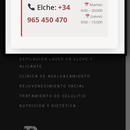
Martes:
Elche:
+34
9:00 – 20:00h
Jueves:
965 450 470
9:00 – 15:00h
Tratamientos de medicina estética
TRATAMIENTO DE ARRUGAS
TRATAMIENTO DE VARICES
DEPILACIÓN LASER EN ELCHE Y
ALICANTE
CLÍNICA DE ADELGAZAMIENTO
REJUVENECIMIENTO FACIAL
TRATAMIENTO DE CELULITIS
NUTRICIÓN Y DIETÉTICA