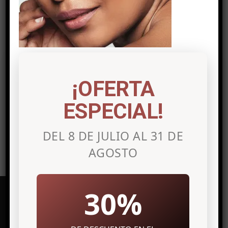
Post a comment
Lo siento, debes estar
conectado
para
¡OFERTA
publicar un comentario.
ESPECIAL!
DEL 8 DE JULIO AL 31 DE
AGOSTO
30%