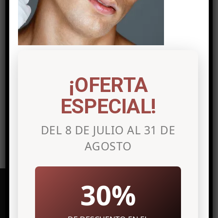
Post a comment
Lo siento, debes estar
conectado
para
¡OFERTA
publicar un comentario.
ESPECIAL!
DEL 8 DE JULIO AL 31 DE
AGOSTO
30%