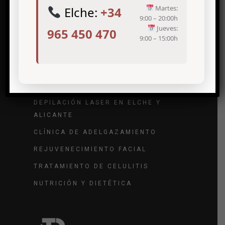
Martes:
Elche:
+34
9:00 – 20:00h
Jueves:
965 450 470
9:00 – 15:00h
Tratamientos de medicina estética
TRATAMIENTO DE ARRUGAS
TRATAMIENTO DE VARICES
DEPILACIÓN LASER EN ELCHE Y
ALICANTE
CLÍNICA DE ADELGAZAMIENTO
REJUVENECIMIENTO FACIAL
TRATAMIENTO DE CELULITIS
NUTRICIÓN Y DIETÉTICA