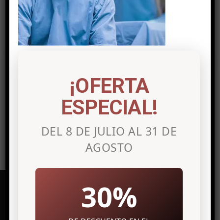
Post a comment
Lo siento, debes estar
conectado
para
¡OFERTA
publicar un comentario.
ESPECIAL!
DEL 8 DE JULIO AL 31 DE
AGOSTO
30%