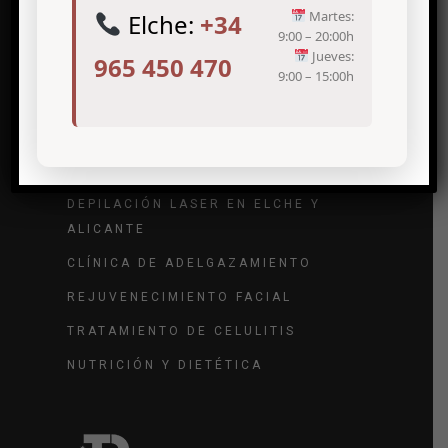
Martes:
Elche:
+34
9:00 – 20:00h
Jueves:
965 450 470
9:00 – 15:00h
Tratamientos de medicina estética
TRATAMIENTO DE ARRUGAS
TRATAMIENTO DE VARICES
DEPILACIÓN LASER EN ELCHE Y
ALICANTE
CLÍNICA DE ADELGAZAMIENTO
REJUVENECIMIENTO FACIAL
TRATAMIENTO DE CELULITIS
NUTRICIÓN Y DIETÉTICA