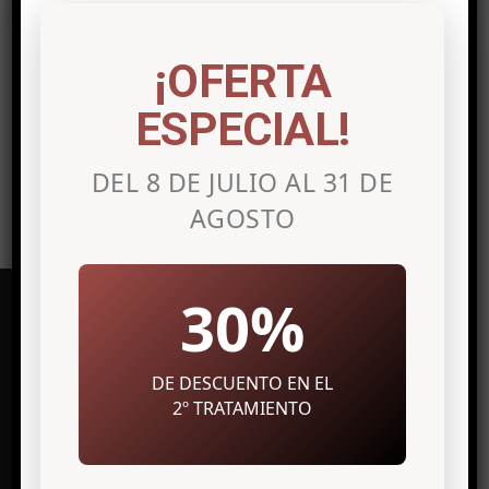
Post a comment
Lo siento, debes estar
conectado
para
¡OFERTA
publicar un comentario.
ESPECIAL!
DEL 8 DE JULIO AL 31 DE
AGOSTO
30%
DE DESCUENTO EN EL
Clínica de medicina estética en
Alicante
2º TRATAMIENTO
Avenida Maisonnave, 27 7º Izq.