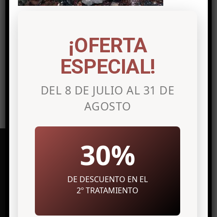
Post a comment
Lo siento, debes estar
conectado
para
¡OFERTA
publicar un comentario.
ESPECIAL!
DEL 8 DE JULIO AL 31 DE
AGOSTO
30%
DE DESCUENTO EN EL
Clínica de medicina estética en
Alicante
2º TRATAMIENTO