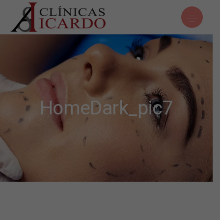
HomeDark_pic7