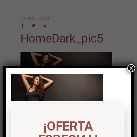
07/02/2020
HomeDark_pic5
X
Post a comment
Lo siento, debes estar
conectado
para
¡OFERTA
publicar un comentario.