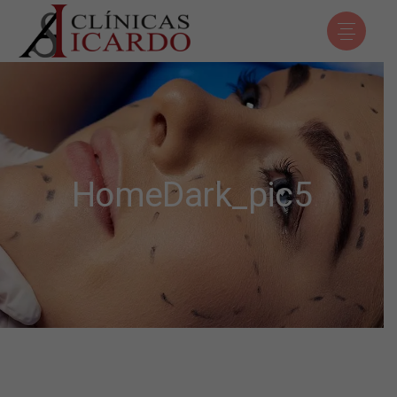
HomeDark_pic5