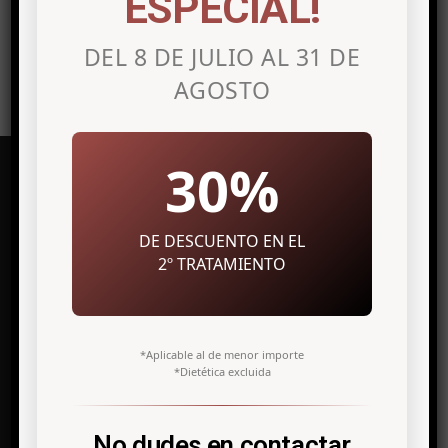
ESPECIAL!
DEL 8 DE JULIO AL 31 DE
AGOSTO
30%
DE DESCUENTO EN EL
Clínica de medicina estética en
Alicante
2º TRATAMIENTO
Avenida Maisonnave, 27 7º Izq.
03003 Alicante
*Aplicable al de menor importe
*Dietética excluida
info@antonio-icardo.com
Telf. +34 966 308 811
No dudes en contactar