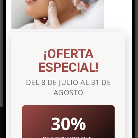
Post a comment
Lo siento, debes estar
conectado
para
¡OFERTA
publicar un comentario.
ESPECIAL!
DEL 8 DE JULIO AL 31 DE
AGOSTO
30%