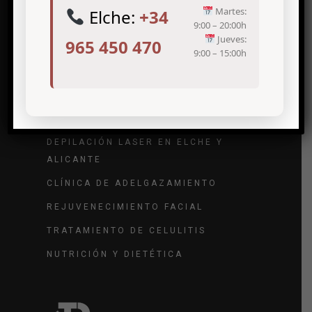
Martes:
Elche:
+34
9:00 – 20:00h
Jueves:
965 450 470
9:00 – 15:00h
Tratamientos de medicina estética
TRATAMIENTO DE ARRUGAS
TRATAMIENTO DE VARICES
DEPILACIÓN LASER EN ELCHE Y
ALICANTE
CLÍNICA DE ADELGAZAMIENTO
REJUVENECIMIENTO FACIAL
TRATAMIENTO DE CELULITIS
NUTRICIÓN Y DIETÉTICA