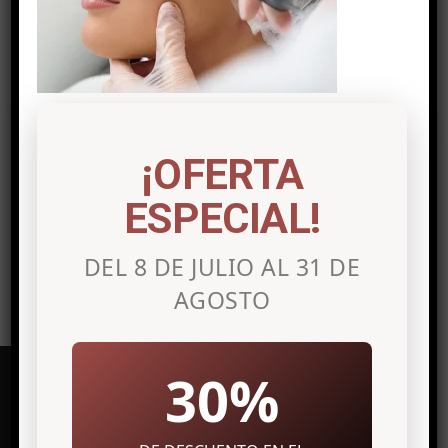
Post a comment
Lo siento, debes estar
conectado
para
¡OFERTA
publicar un comentario.
ESPECIAL!
DEL 8 DE JULIO AL 31 DE
AGOSTO
30%