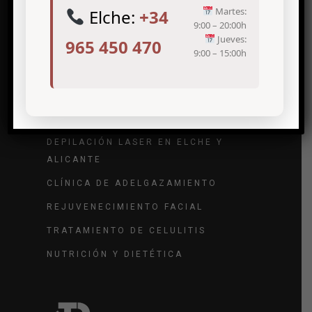
Martes:
Elche:
+34
9:00 – 20:00h
Jueves:
965 450 470
9:00 – 15:00h
Tratamientos de medicina estética
TRATAMIENTO DE ARRUGAS
TRATAMIENTO DE VARICES
DEPILACIÓN LASER EN ELCHE Y
ALICANTE
CLÍNICA DE ADELGAZAMIENTO
REJUVENECIMIENTO FACIAL
TRATAMIENTO DE CELULITIS
NUTRICIÓN Y DIETÉTICA