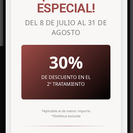
ESPECIAL!
DEL 8 DE JULIO AL 31 DE
AGOSTO
30%
DE DESCUENTO EN EL
Clínica de medicina estética en
Alicante
2º TRATAMIENTO
Avenida Maisonnave, 27 7º Izq.
03003 Alicante
*Aplicable al de menor importe
*Dietética excluida
info@antonio-icardo.com
Telf. +34 966 308 811