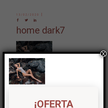
13/02/2020
home dark7
X
Post a comment
Lo siento, debes estar
conectado
para
¡OFERTA
publicar un comentario.