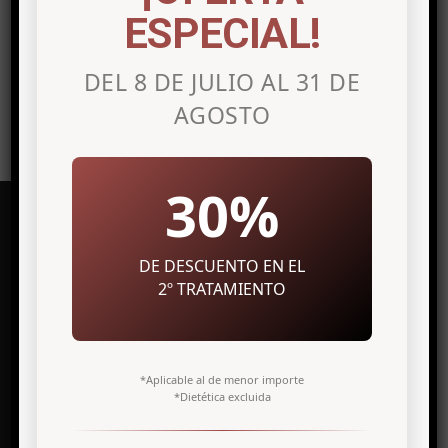
publicar un comentario.
ESPECIAL!
DEL 8 DE JULIO AL 31 DE
AGOSTO
30%
DE DESCUENTO EN EL
Clínica de medicina estética en
2º TRATAMIENTO
Alicante
Avenida Maisonnave, 27 7º Izq.
*Aplicable al de menor importe
03003 Alicante
*Dietética excluida