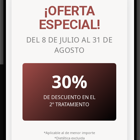
Lo siento, debes estar
conectado
para
¡OFERTA
publicar un comentario.
ESPECIAL!
DEL 8 DE JULIO AL 31 DE
AGOSTO
30%
DE DESCUENTO EN EL
Clínica de medicina estética en
Alicante
2º TRATAMIENTO
Avenida Maisonnave, 27 7º Izq.
03003 Alicante
*Aplicable al de menor importe
*Dietética excluida