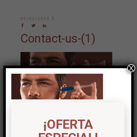
05/02/2020
Contact-us-(1)
X
Post a comment
Lo siento, debes estar
conectado
para
¡OFERTA
publicar un comentario.