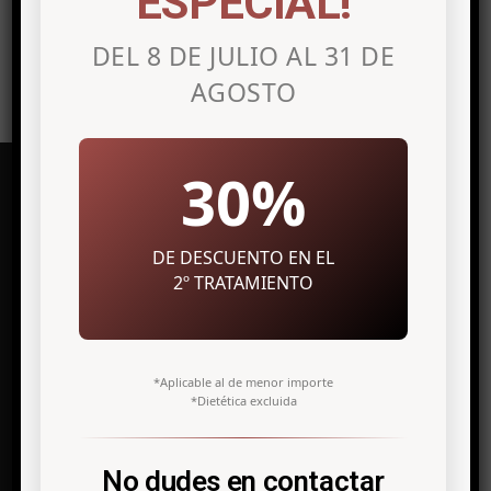
ESPECIAL!
DEL 8 DE JULIO AL 31 DE
AGOSTO
30%
DE DESCUENTO EN EL
Clínica de medicina estética en
Alicante
2º TRATAMIENTO
Avenida Maisonnave, 27 7º Izq.
03003 Alicante
*Aplicable al de menor importe
*Dietética excluida
info@antonio-icardo.com
Telf. +34 966 308 811
No dudes en contactar