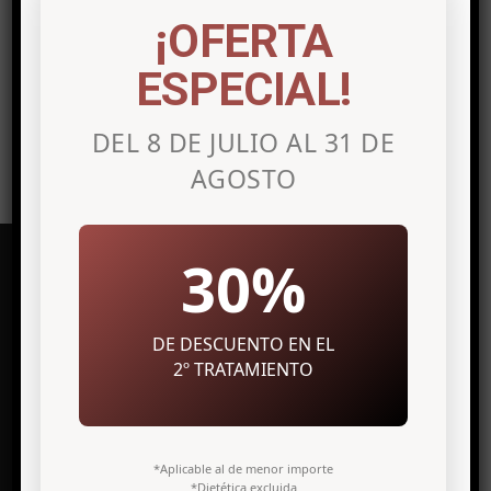
¡OFERTA
ESPECIAL!
DEL 8 DE JULIO AL 31 DE
AGOSTO
30%
Clínica de medicina estética en
DE DESCUENTO EN EL
Alicante
2º TRATAMIENTO
Avenida Maisonnave, 27 7º Izq.
03003 Alicante
*Aplicable al de menor importe
*Dietética excluida