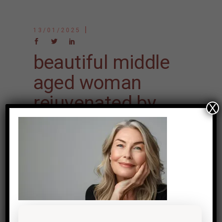
13/01/2025
beautiful middle
aged woman
rejuvenated by
X
using skin care
products