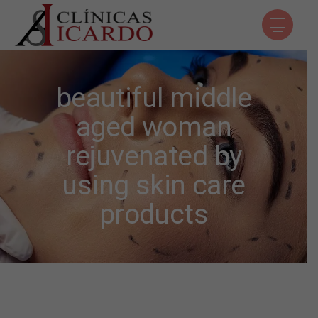
beautiful middle
aged woman
rejuvenated by
using skin care
products