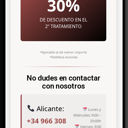
30%
03003 Alicante
info@antonio-icardo.com
DE DESCUENTO EN EL
Telf. +34 966 308 811
2º TRATAMIENTO
Clínica de medicina estética en Elche
*Aplicable al de menor importe
*Dietética excluida
C/ Angel, 7 Bº
03203 Elche (Alicante)
No dudes en contactar
con nosotros
info@antonio-icardo.com
Telf. +34 965 450 470
Alicante:
Lunes y
Miércoles: 9:00 –
+34 966 308
20:00h
Tratamientos de medicina estética
Viernes: 9:00