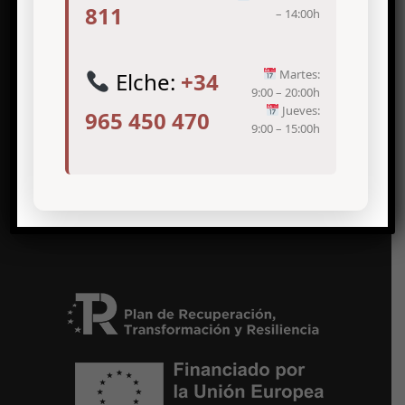
811
– 14:00h
TRATAMIENTO DE ARRUGAS
TRATAMIENTO DE VARICES
Martes:
Elche:
+34
DEPILACIÓN LASER EN ELCHE Y
9:00 – 20:00h
ALICANTE
Jueves:
965 450 470
9:00 – 15:00h
CLÍNICA DE ADELGAZAMIENTO
REJUVENECIMIENTO FACIAL
TRATAMIENTO DE CELULITIS
NUTRICIÓN Y DIETÉTICA