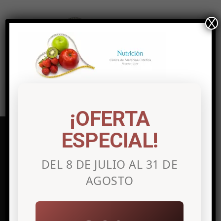
X
¡OFERTA
ESPECIAL!
DEL 8 DE JULIO AL 31 DE
Clínica de medicina estética en
AGOSTO
Alicante
Avenida Maisonnave, 27 7º Izq.