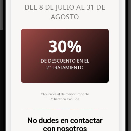
DEL 8 DE JULIO AL 31 DE
AGOSTO
30%
DE DESCUENTO EN EL
Clínica de medicina estética en
Alicante
2º TRATAMIENTO
Avenida Maisonnave, 27 7º Izq.
03003 Alicante
*Aplicable al de menor importe
*Dietética excluida
info@antonio-icardo.com
Telf. +34 966 308 811
No dudes en contactar
con nosotros