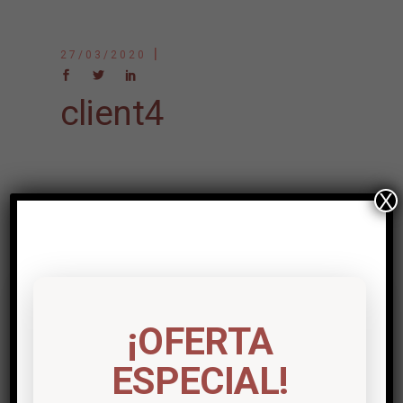
27/03/2020
client4
X
Post a comment
Lo siento, debes estar
conectado
para
¡OFERTA
publicar un comentario.
ESPECIAL!