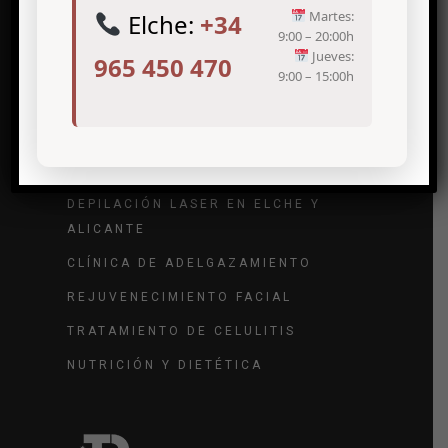
Martes:
Elche:
+34
9:00 – 20:00h
Jueves:
965 450 470
9:00 – 15:00h
Tratamientos de medicina estética
TRATAMIENTO DE ARRUGAS
TRATAMIENTO DE VARICES
DEPILACIÓN LASER EN ELCHE Y
ALICANTE
CLÍNICA DE ADELGAZAMIENTO
REJUVENECIMIENTO FACIAL
TRATAMIENTO DE CELULITIS
NUTRICIÓN Y DIETÉTICA