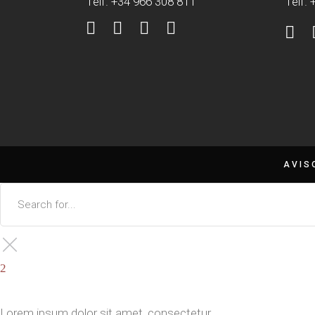
Telf. +34 966 308 811
Telf.
AVIS
Lorem ipsum dolor sit amet, consectetur