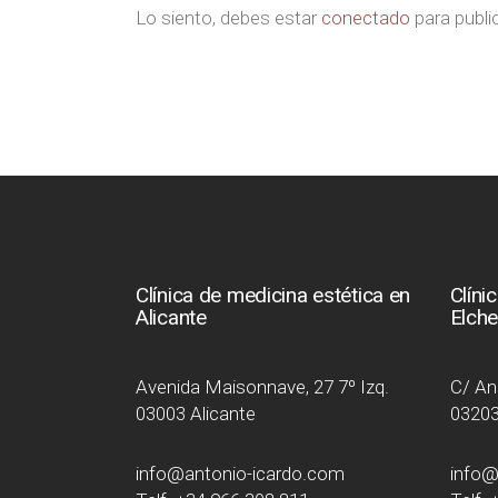
Lo siento, debes estar
conectado
para publi
Clínica de medicina estética en
Clíni
Alicante
Elch
Avenida Maisonnave, 27 7º Izq.
C/ Ang
03003 Alicante
03203
info@antonio-icardo.com
info@