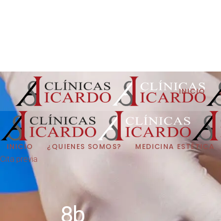
Email:
info@antonio-icardo.com
Teléfono:
+34 680637247
Síguenos:
INICIO
INICIO
¿QUIENES SOMOS?
MEDICINA ESTÉTICA
Cita previa
8b