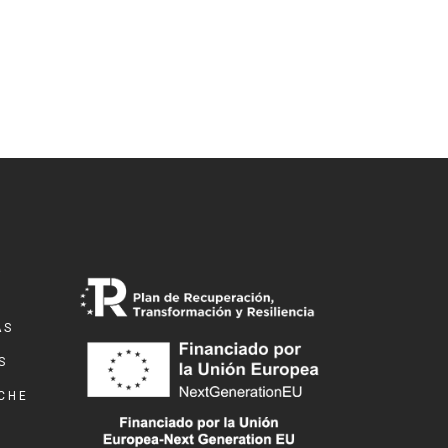
a
AS
S
LCHE