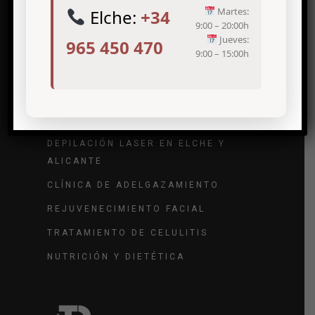
Martes:
Elche:
+34
9:00 – 20:00h
Jueves:
965 450 470
9:00 – 15:00h
Tratamientos de medicina estética
TRATAMIENTO DE ARRUGAS
TRATAMIENTO DE VARICES
DEPILACIÓN LASER EN ELCHE Y
ALICANTE
CLÍNICA DE ADELGAZAMIENTO
REJUVENECIMIENTO FACIAL
TRATAMIENTO DE CELULITIS
NUTRICIÓN Y DIETÉTICA