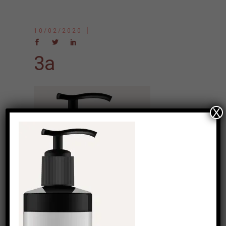
10/02/2020
3a
X